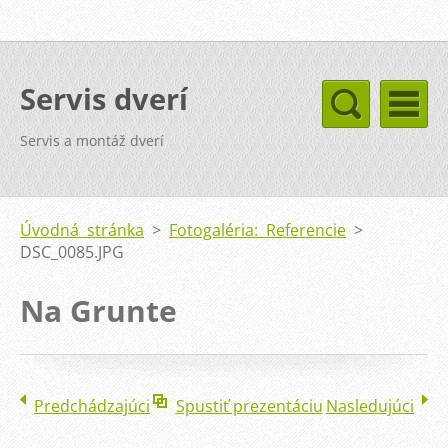
Servis dverí
Servis a montáž dverí
Úvodná stránka
>
Fotogaléria: Referencie
>
DSC_0085.JPG
Na Grunte
Predchádzajúci
Spustiť prezentáciu
Nasledujúci