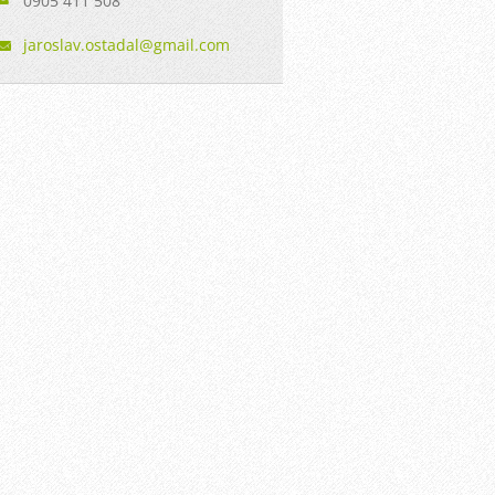
0905 411 508
jaroslav
.ostadal
@gmail.c
om