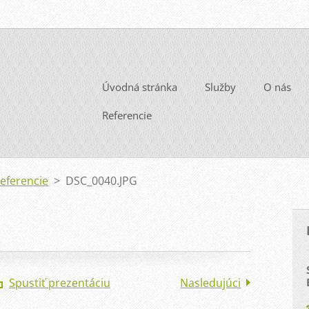
Úvodná stránka
Služby
O nás
Referencie
Referencie
>
DSC_0040.JPG
Spustiť prezentáciu
Nasledujúci