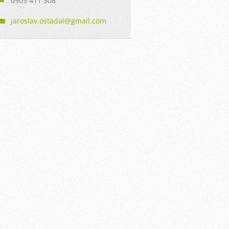
0905 411 508
jaroslav
.ostadal
@gmail.c
om